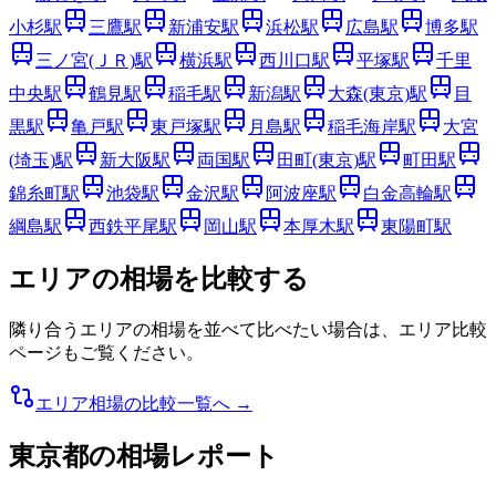
小杉
駅
三鷹
駅
新浦安
駅
浜松
駅
広島
駅
博多
駅
三ノ宮(ＪＲ)
駅
横浜
駅
西川口
駅
平塚
駅
千里
中央
駅
鶴見
駅
稲毛
駅
新潟
駅
大森(東京)
駅
目
黒
駅
亀戸
駅
東戸塚
駅
月島
駅
稲毛海岸
駅
大宮
(埼玉)
駅
新大阪
駅
両国
駅
田町(東京)
駅
町田
駅
錦糸町
駅
池袋
駅
金沢
駅
阿波座
駅
白金高輪
駅
綱島
駅
西鉄平尾
駅
岡山
駅
本厚木
駅
東陽町
駅
エリアの相場を比較する
隣り合うエリアの相場を並べて比べたい場合は、エリア比較
ページもご覧ください。
エリア相場の比較一覧へ →
東京都
の相場レポート