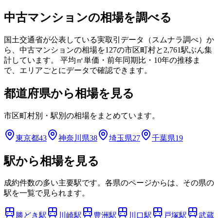
中古マンションの相場を調べる
国土交通省が公表している実取引データ（スムナラ調べ）か
ら、中古マンションの相場を
127
の市区町村と
2,761
駅ぶん集
計しています。 平均㎡単価・前年同期比・10年の推移ま
で、エリアごとにデータで確認できます。
都道府県から相場を見る
市区町村別・駅別の相場をまとめています。
東京都
43
神奈川県
38
埼玉県
27
千葉県
19
駅から相場を見る
成約件数の多い主要駅です。各県のページからは、その県の
駅を一覧で見られます。
勝どき
駅
川崎
駅
豊洲
駅
川口
駅
戸塚
駅
武蔵