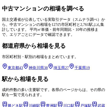
中古マンションの相場を調べる
国土交通省が公表している実取引データ（スムナラ調べ）か
ら、中古マンションの相場を
127
の市区町村と
2,761
駅ぶん集
計しています。 平均㎡単価・前年同期比・10年の推移ま
で、エリアごとにデータで確認できます。
都道府県から相場を見る
市区町村別・駅別の相場をまとめています。
東京都
43
神奈川県
38
埼玉県
27
千葉県
19
駅から相場を見る
成約件数の多い主要駅です。各県のページからは、その県の
駅を一覧で見られます。
勝どき
駅
川崎
駅
豊洲
駅
川口
駅
戸塚
駅
武蔵