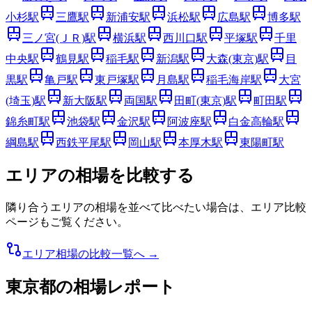
小杉
駅
三鷹
駅
新浦安
駅
浜松
駅
広島
駅
博多
駅
三ノ宮(ＪＲ)
駅
横浜
駅
西川口
駅
平塚
駅
千里
中央
駅
鶴見
駅
稲毛
駅
新潟
駅
大森(東京)
駅
目
黒
駅
亀戸
駅
東戸塚
駅
月島
駅
稲毛海岸
駅
大宮
(埼玉)
駅
新大阪
駅
両国
駅
田町(東京)
駅
町田
駅
錦糸町
駅
池袋
駅
金沢
駅
阿波座
駅
白金高輪
駅
綱島
駅
西鉄平尾
駅
岡山
駅
本厚木
駅
東陽町
駅
エリアの相場を比較する
隣り合うエリアの相場を並べて比べたい場合は、エリア比較
ページもご覧ください。
エリア相場の比較一覧へ →
東京都
の相場レポート