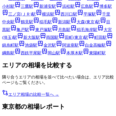
小杉
駅
三鷹
駅
新浦安
駅
浜松
駅
広島
駅
博多
駅
三ノ宮(ＪＲ)
駅
横浜
駅
西川口
駅
平塚
駅
千里
中央
駅
鶴見
駅
稲毛
駅
新潟
駅
大森(東京)
駅
目
黒
駅
亀戸
駅
東戸塚
駅
月島
駅
稲毛海岸
駅
大宮
(埼玉)
駅
新大阪
駅
両国
駅
田町(東京)
駅
町田
駅
錦糸町
駅
池袋
駅
金沢
駅
阿波座
駅
白金高輪
駅
綱島
駅
西鉄平尾
駅
岡山
駅
本厚木
駅
東陽町
駅
エリアの相場を比較する
隣り合うエリアの相場を並べて比べたい場合は、エリア比較
ページもご覧ください。
エリア相場の比較一覧へ →
東京都
の相場レポート