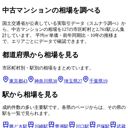
中古マンションの相場を調べる
国土交通省が公表している実取引データ（スムナラ調べ）か
ら、中古マンションの相場を
127
の市区町村と
2,761
駅ぶん集
計しています。 平均㎡単価・前年同期比・10年の推移ま
で、エリアごとにデータで確認できます。
都道府県から相場を見る
市区町村別・駅別の相場をまとめています。
東京都
43
神奈川県
38
埼玉県
27
千葉県
19
駅から相場を見る
成約件数の多い主要駅です。各県のページからは、その県の
駅を一覧で見られます。
勝どき
駅
川崎
駅
豊洲
駅
川口
駅
戸塚
駅
武蔵