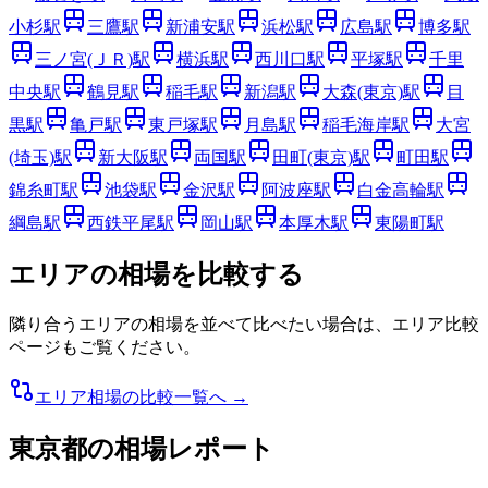
小杉
駅
三鷹
駅
新浦安
駅
浜松
駅
広島
駅
博多
駅
三ノ宮(ＪＲ)
駅
横浜
駅
西川口
駅
平塚
駅
千里
中央
駅
鶴見
駅
稲毛
駅
新潟
駅
大森(東京)
駅
目
黒
駅
亀戸
駅
東戸塚
駅
月島
駅
稲毛海岸
駅
大宮
(埼玉)
駅
新大阪
駅
両国
駅
田町(東京)
駅
町田
駅
錦糸町
駅
池袋
駅
金沢
駅
阿波座
駅
白金高輪
駅
綱島
駅
西鉄平尾
駅
岡山
駅
本厚木
駅
東陽町
駅
エリアの相場を比較する
隣り合うエリアの相場を並べて比べたい場合は、エリア比較
ページもご覧ください。
エリア相場の比較一覧へ →
東京都
の相場レポート