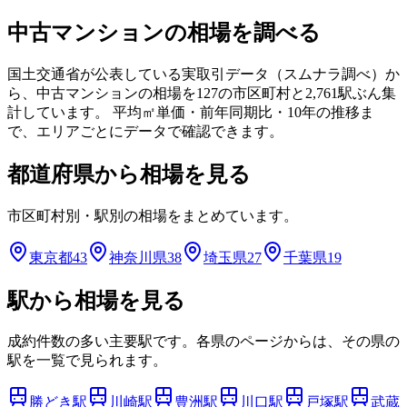
中古マンションの相場を調べる
国土交通省が公表している実取引データ（スムナラ調べ）か
ら、中古マンションの相場を
127
の市区町村と
2,761
駅ぶん集
計しています。 平均㎡単価・前年同期比・10年の推移ま
で、エリアごとにデータで確認できます。
都道府県から相場を見る
市区町村別・駅別の相場をまとめています。
東京都
43
神奈川県
38
埼玉県
27
千葉県
19
駅から相場を見る
成約件数の多い主要駅です。各県のページからは、その県の
駅を一覧で見られます。
勝どき
駅
川崎
駅
豊洲
駅
川口
駅
戸塚
駅
武蔵