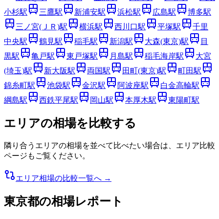
小杉
駅
三鷹
駅
新浦安
駅
浜松
駅
広島
駅
博多
駅
三ノ宮(ＪＲ)
駅
横浜
駅
西川口
駅
平塚
駅
千里
中央
駅
鶴見
駅
稲毛
駅
新潟
駅
大森(東京)
駅
目
黒
駅
亀戸
駅
東戸塚
駅
月島
駅
稲毛海岸
駅
大宮
(埼玉)
駅
新大阪
駅
両国
駅
田町(東京)
駅
町田
駅
錦糸町
駅
池袋
駅
金沢
駅
阿波座
駅
白金高輪
駅
綱島
駅
西鉄平尾
駅
岡山
駅
本厚木
駅
東陽町
駅
エリアの相場を比較する
隣り合うエリアの相場を並べて比べたい場合は、エリア比較
ページもご覧ください。
エリア相場の比較一覧へ →
東京都
の相場レポート