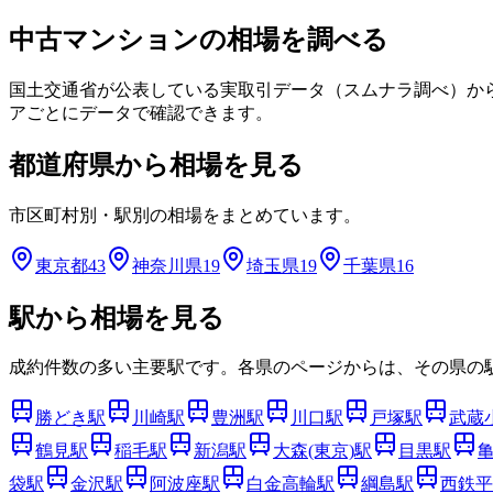
中古マンションの相場を調べる
国土交通省が公表している実取引データ（スムナラ調べ）か
アごとにデータで確認できます。
都道府県から相場を見る
市区町村別・駅別の相場をまとめています。
東京都
43
神奈川県
19
埼玉県
19
千葉県
16
駅から相場を見る
成約件数の多い主要駅です。各県のページからは、その県の
勝どき
駅
川崎
駅
豊洲
駅
川口
駅
戸塚
駅
武蔵
鶴見
駅
稲毛
駅
新潟
駅
大森(東京)
駅
目黒
駅
袋
駅
金沢
駅
阿波座
駅
白金高輪
駅
綱島
駅
西鉄平