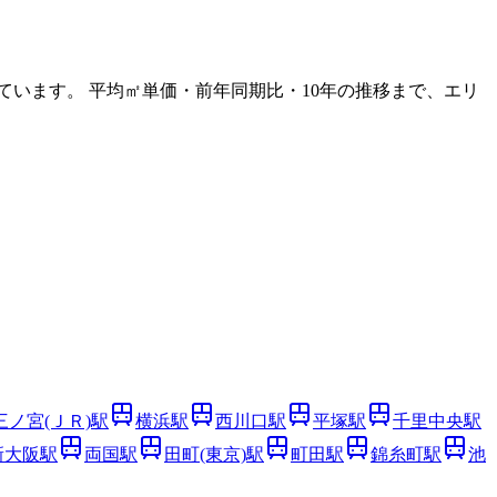
ています。 平均㎡単価・前年同期比・10年の推移まで、エリ
三ノ宮(ＪＲ)
駅
横浜
駅
西川口
駅
平塚
駅
千里中央
駅
新大阪
駅
両国
駅
田町(東京)
駅
町田
駅
錦糸町
駅
池