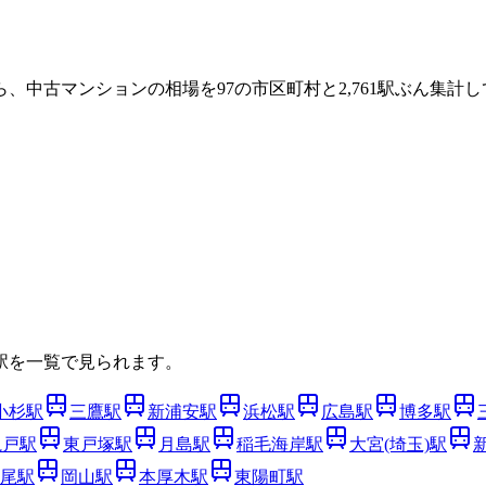
ら、中古マンションの相場を
97
の市区町村と
2,761
駅ぶん集計し
駅を一覧で見られます。
小杉
駅
三鷹
駅
新浦安
駅
浜松
駅
広島
駅
博多
駅
亀戸
駅
東戸塚
駅
月島
駅
稲毛海岸
駅
大宮(埼玉)
駅
尾
駅
岡山
駅
本厚木
駅
東陽町
駅