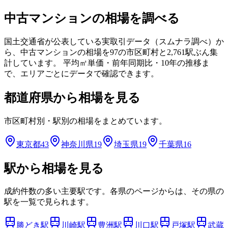
中古マンションの相場を調べる
国土交通省が公表している実取引データ（スムナラ調べ）か
ら、中古マンションの相場を
97
の市区町村と
2,761
駅ぶん集
計しています。 平均㎡単価・前年同期比・10年の推移ま
で、エリアごとにデータで確認できます。
都道府県から相場を見る
市区町村別・駅別の相場をまとめています。
東京都
43
神奈川県
19
埼玉県
19
千葉県
16
駅から相場を見る
成約件数の多い主要駅です。各県のページからは、その県の
駅を一覧で見られます。
勝どき
駅
川崎
駅
豊洲
駅
川口
駅
戸塚
駅
武蔵