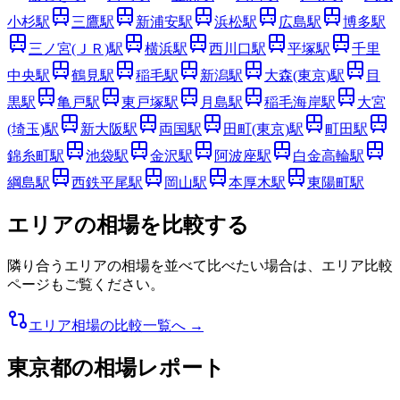
小杉
駅
三鷹
駅
新浦安
駅
浜松
駅
広島
駅
博多
駅
三ノ宮(ＪＲ)
駅
横浜
駅
西川口
駅
平塚
駅
千里
中央
駅
鶴見
駅
稲毛
駅
新潟
駅
大森(東京)
駅
目
黒
駅
亀戸
駅
東戸塚
駅
月島
駅
稲毛海岸
駅
大宮
(埼玉)
駅
新大阪
駅
両国
駅
田町(東京)
駅
町田
駅
錦糸町
駅
池袋
駅
金沢
駅
阿波座
駅
白金高輪
駅
綱島
駅
西鉄平尾
駅
岡山
駅
本厚木
駅
東陽町
駅
エリアの相場を比較する
隣り合うエリアの相場を並べて比べたい場合は、エリア比較
ページもご覧ください。
エリア相場の比較一覧へ →
東京都
の相場レポート