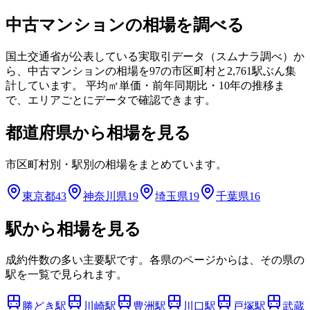
中古マンションの相場を調べる
国土交通省が公表している実取引データ（スムナラ調べ）か
ら、中古マンションの相場を
97
の市区町村と
2,761
駅ぶん集
計しています。 平均㎡単価・前年同期比・10年の推移ま
で、エリアごとにデータで確認できます。
都道府県から相場を見る
市区町村別・駅別の相場をまとめています。
東京都
43
神奈川県
19
埼玉県
19
千葉県
16
駅から相場を見る
成約件数の多い主要駅です。各県のページからは、その県の
駅を一覧で見られます。
勝どき
駅
川崎
駅
豊洲
駅
川口
駅
戸塚
駅
武蔵