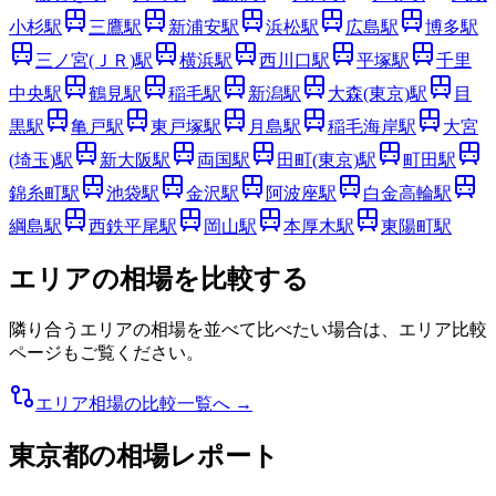
小杉
駅
三鷹
駅
新浦安
駅
浜松
駅
広島
駅
博多
駅
三ノ宮(ＪＲ)
駅
横浜
駅
西川口
駅
平塚
駅
千里
中央
駅
鶴見
駅
稲毛
駅
新潟
駅
大森(東京)
駅
目
黒
駅
亀戸
駅
東戸塚
駅
月島
駅
稲毛海岸
駅
大宮
(埼玉)
駅
新大阪
駅
両国
駅
田町(東京)
駅
町田
駅
錦糸町
駅
池袋
駅
金沢
駅
阿波座
駅
白金高輪
駅
綱島
駅
西鉄平尾
駅
岡山
駅
本厚木
駅
東陽町
駅
エリアの相場を比較する
隣り合うエリアの相場を並べて比べたい場合は、エリア比較
ページもご覧ください。
エリア相場の比較一覧へ →
東京都
の相場レポート