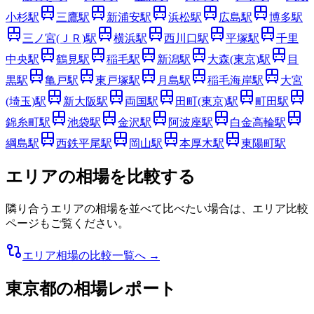
小杉
駅
三鷹
駅
新浦安
駅
浜松
駅
広島
駅
博多
駅
三ノ宮(ＪＲ)
駅
横浜
駅
西川口
駅
平塚
駅
千里
中央
駅
鶴見
駅
稲毛
駅
新潟
駅
大森(東京)
駅
目
黒
駅
亀戸
駅
東戸塚
駅
月島
駅
稲毛海岸
駅
大宮
(埼玉)
駅
新大阪
駅
両国
駅
田町(東京)
駅
町田
駅
錦糸町
駅
池袋
駅
金沢
駅
阿波座
駅
白金高輪
駅
綱島
駅
西鉄平尾
駅
岡山
駅
本厚木
駅
東陽町
駅
エリアの相場を比較する
隣り合うエリアの相場を並べて比べたい場合は、エリア比較
ページもご覧ください。
エリア相場の比較一覧へ →
東京都
の相場レポート