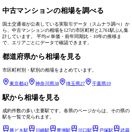
中古マンションの相場を調べる
国土交通省が公表している実取引データ（スムナラ調べ）か
ら、中古マンションの相場を
127
の市区町村と
2,761
駅ぶん集
計しています。 平均㎡単価・前年同期比・10年の推移ま
で、エリアごとにデータで確認できます。
都道府県から相場を見る
市区町村別・駅別の相場をまとめています。
東京都
43
神奈川県
38
埼玉県
27
千葉県
19
駅から相場を見る
成約件数の多い主要駅です。各県のページからは、その県の
駅を一覧で見られます。
勝どき
駅
川崎
駅
豊洲
駅
川口
駅
戸塚
駅
武蔵