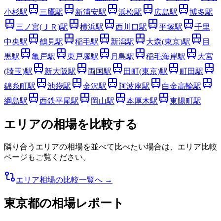
小杉
駅
三鷹
駅
新浦安
駅
浜松
駅
広島
駅
博多
駅
三ノ宮(ＪＲ)
駅
横浜
駅
西川口
駅
平塚
駅
千里
中央
駅
鶴見
駅
稲毛
駅
新潟
駅
大森(東京)
駅
目
黒
駅
亀戸
駅
東戸塚
駅
月島
駅
稲毛海岸
駅
大宮
(埼玉)
駅
新大阪
駅
両国
駅
田町(東京)
駅
町田
駅
錦糸町
駅
池袋
駅
金沢
駅
阿波座
駅
白金高輪
駅
綱島
駅
西鉄平尾
駅
岡山
駅
本厚木
駅
東陽町
駅
エリアの相場を比較する
隣り合うエリアの相場を並べて比べたい場合は、エリア比較
ページもご覧ください。
エリア相場の比較一覧へ →
東京都
の相場レポート