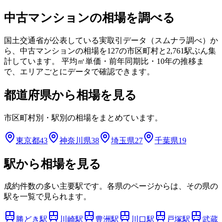
中古マンションの相場を調べる
国土交通省が公表している実取引データ（スムナラ調べ）か
ら、中古マンションの相場を
127
の市区町村と
2,761
駅ぶん集
計しています。 平均㎡単価・前年同期比・10年の推移ま
で、エリアごとにデータで確認できます。
都道府県から相場を見る
市区町村別・駅別の相場をまとめています。
東京都
43
神奈川県
38
埼玉県
27
千葉県
19
駅から相場を見る
成約件数の多い主要駅です。各県のページからは、その県の
駅を一覧で見られます。
勝どき
駅
川崎
駅
豊洲
駅
川口
駅
戸塚
駅
武蔵