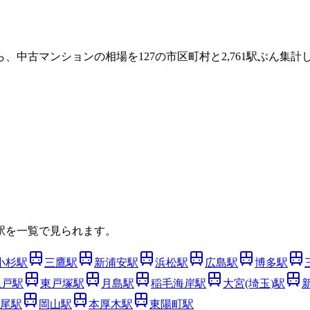
ら、中古マンションの相場を
127
の市区町村と
2,761
駅ぶん集計し
駅を一覧で見られます。
小杉
駅
三鷹
駅
新浦安
駅
浜松
駅
広島
駅
博多
駅
亀戸
駅
東戸塚
駅
月島
駅
稲毛海岸
駅
大宮(埼玉)
駅
尾
駅
岡山
駅
本厚木
駅
東陽町
駅