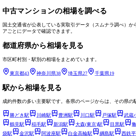
中古マンションの相場を調べる
国土交通省が公表している実取引データ（スムナラ調べ）か
アごとにデータで確認できます。
都道府県から相場を見る
市区町村別・駅別の相場をまとめています。
東京都
43
神奈川県
38
埼玉県
27
千葉県
19
駅から相場を見る
成約件数の多い主要駅です。各県のページからは、その県の
勝どき
駅
川崎
駅
豊洲
駅
川口
駅
戸塚
駅
武蔵
鶴見
駅
稲毛
駅
新潟
駅
大森(東京)
駅
目黒
駅
袋
駅
金沢
駅
阿波座
駅
白金高輪
駅
綱島
駅
西鉄平