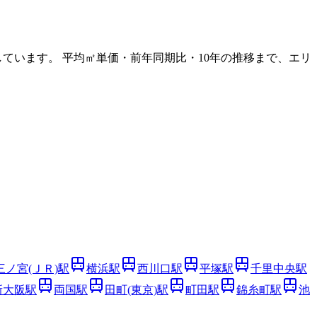
ています。 平均㎡単価・前年同期比・10年の推移まで、エリ
三ノ宮(ＪＲ)
駅
横浜
駅
西川口
駅
平塚
駅
千里中央
駅
新大阪
駅
両国
駅
田町(東京)
駅
町田
駅
錦糸町
駅
池