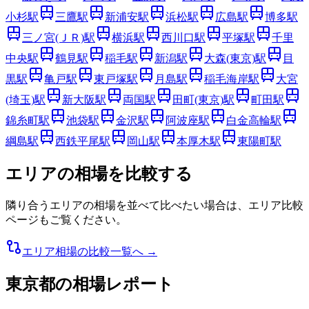
小杉
駅
三鷹
駅
新浦安
駅
浜松
駅
広島
駅
博多
駅
三ノ宮(ＪＲ)
駅
横浜
駅
西川口
駅
平塚
駅
千里
中央
駅
鶴見
駅
稲毛
駅
新潟
駅
大森(東京)
駅
目
黒
駅
亀戸
駅
東戸塚
駅
月島
駅
稲毛海岸
駅
大宮
(埼玉)
駅
新大阪
駅
両国
駅
田町(東京)
駅
町田
駅
錦糸町
駅
池袋
駅
金沢
駅
阿波座
駅
白金高輪
駅
綱島
駅
西鉄平尾
駅
岡山
駅
本厚木
駅
東陽町
駅
エリアの相場を比較する
隣り合うエリアの相場を並べて比べたい場合は、エリア比較
ページもご覧ください。
エリア相場の比較一覧へ →
東京都
の相場レポート