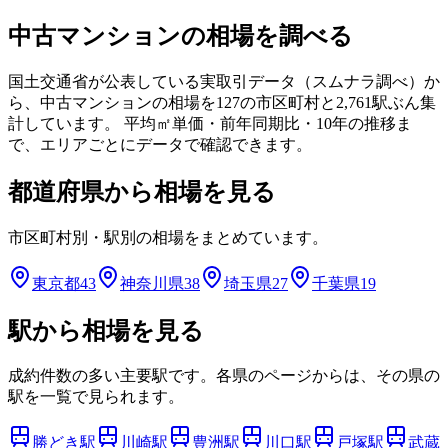
中古マンションの相場を調べる
国土交通省が公表している実取引データ（スムナラ調べ）か
ら、中古マンションの相場を
127
の市区町村と
2,761
駅ぶん集
計しています。 平均㎡単価・前年同期比・10年の推移ま
で、エリアごとにデータで確認できます。
都道府県から相場を見る
市区町村別・駅別の相場をまとめています。
東京都
43
神奈川県
38
埼玉県
27
千葉県
19
駅から相場を見る
成約件数の多い主要駅です。各県のページからは、その県の
駅を一覧で見られます。
勝どき
駅
川崎
駅
豊洲
駅
川口
駅
戸塚
駅
武蔵