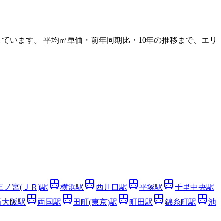
ています。 平均㎡単価・前年同期比・10年の推移まで、エリ
三ノ宮(ＪＲ)
駅
横浜
駅
西川口
駅
平塚
駅
千里中央
駅
新大阪
駅
両国
駅
田町(東京)
駅
町田
駅
錦糸町
駅
池