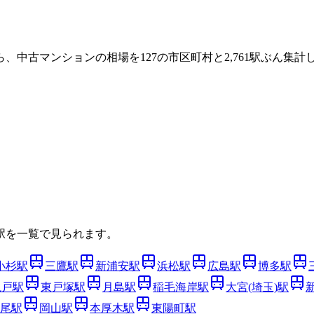
ら、中古マンションの相場を
127
の市区町村と
2,761
駅ぶん集計し
駅を一覧で見られます。
小杉
駅
三鷹
駅
新浦安
駅
浜松
駅
広島
駅
博多
駅
亀戸
駅
東戸塚
駅
月島
駅
稲毛海岸
駅
大宮(埼玉)
駅
尾
駅
岡山
駅
本厚木
駅
東陽町
駅