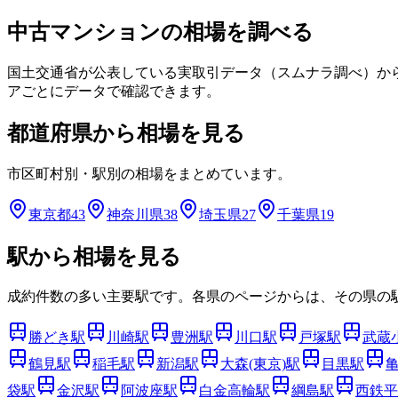
中古マンションの相場を調べる
国土交通省が公表している実取引データ（スムナラ調べ）か
アごとにデータで確認できます。
都道府県から相場を見る
市区町村別・駅別の相場をまとめています。
東京都
43
神奈川県
38
埼玉県
27
千葉県
19
駅から相場を見る
成約件数の多い主要駅です。各県のページからは、その県の
勝どき
駅
川崎
駅
豊洲
駅
川口
駅
戸塚
駅
武蔵
鶴見
駅
稲毛
駅
新潟
駅
大森(東京)
駅
目黒
駅
袋
駅
金沢
駅
阿波座
駅
白金高輪
駅
綱島
駅
西鉄平