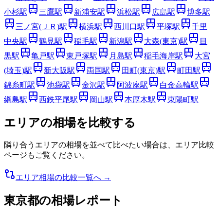
小杉
駅
三鷹
駅
新浦安
駅
浜松
駅
広島
駅
博多
駅
三ノ宮(ＪＲ)
駅
横浜
駅
西川口
駅
平塚
駅
千里
中央
駅
鶴見
駅
稲毛
駅
新潟
駅
大森(東京)
駅
目
黒
駅
亀戸
駅
東戸塚
駅
月島
駅
稲毛海岸
駅
大宮
(埼玉)
駅
新大阪
駅
両国
駅
田町(東京)
駅
町田
駅
錦糸町
駅
池袋
駅
金沢
駅
阿波座
駅
白金高輪
駅
綱島
駅
西鉄平尾
駅
岡山
駅
本厚木
駅
東陽町
駅
エリアの相場を比較する
隣り合うエリアの相場を並べて比べたい場合は、エリア比較
ページもご覧ください。
エリア相場の比較一覧へ →
東京都
の相場レポート