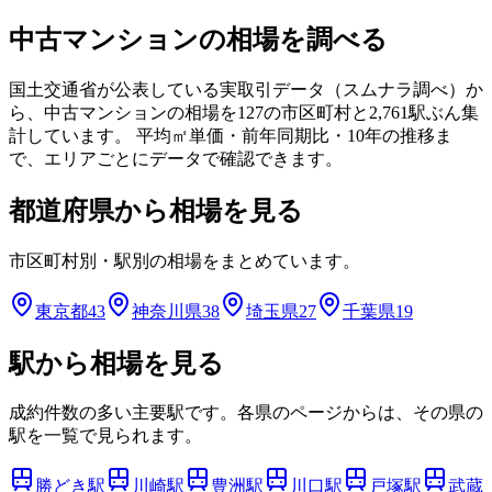
中古マンションの相場を調べる
国土交通省が公表している実取引データ（スムナラ調べ）か
ら、中古マンションの相場を
127
の市区町村と
2,761
駅ぶん集
計しています。 平均㎡単価・前年同期比・10年の推移ま
で、エリアごとにデータで確認できます。
都道府県から相場を見る
市区町村別・駅別の相場をまとめています。
東京都
43
神奈川県
38
埼玉県
27
千葉県
19
駅から相場を見る
成約件数の多い主要駅です。各県のページからは、その県の
駅を一覧で見られます。
勝どき
駅
川崎
駅
豊洲
駅
川口
駅
戸塚
駅
武蔵