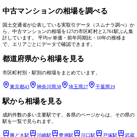
中古マンションの相場を調べる
国土交通省が公表している実取引データ（スムナラ調べ）か
ら、中古マンションの相場を
127
の市区町村と
2,761
駅ぶん集
計しています。 平均㎡単価・前年同期比・10年の推移ま
で、エリアごとにデータで確認できます。
都道府県から相場を見る
市区町村別・駅別の相場をまとめています。
東京都
43
神奈川県
38
埼玉県
27
千葉県
19
駅から相場を見る
成約件数の多い主要駅です。各県のページからは、その県の
駅を一覧で見られます。
勝どき
駅
川崎
駅
豊洲
駅
川口
駅
戸塚
駅
武蔵