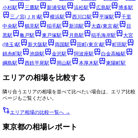
小杉
駅
三鷹
駅
新浦安
駅
浜松
駅
広島
駅
博多
駅
三ノ宮(ＪＲ)
駅
横浜
駅
西川口
駅
平塚
駅
千里
中央
駅
鶴見
駅
稲毛
駅
新潟
駅
大森(東京)
駅
目
黒
駅
亀戸
駅
東戸塚
駅
月島
駅
稲毛海岸
駅
大宮
(埼玉)
駅
新大阪
駅
両国
駅
田町(東京)
駅
町田
駅
錦糸町
駅
池袋
駅
金沢
駅
阿波座
駅
白金高輪
駅
綱島
駅
西鉄平尾
駅
岡山
駅
本厚木
駅
東陽町
駅
エリアの相場を比較する
隣り合うエリアの相場を並べて比べたい場合は、エリア比較
ページもご覧ください。
エリア相場の比較一覧へ →
東京都
の相場レポート