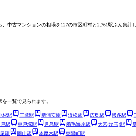
ら、中古マンションの相場を
127
の市区町村と
2,761
駅ぶん集計し
駅を一覧で見られます。
小杉
駅
三鷹
駅
新浦安
駅
浜松
駅
広島
駅
博多
駅
亀戸
駅
東戸塚
駅
月島
駅
稲毛海岸
駅
大宮(埼玉)
駅
尾
駅
岡山
駅
本厚木
駅
東陽町
駅