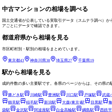
中古マンションの相場を調べる
国土交通省が公表している実取引データ（スムナラ調べ）か
アごとにデータで確認できます。
都道府県から相場を見る
市区町村別・駅別の相場をまとめています。
東京都
43
神奈川県
38
埼玉県
27
千葉県
19
駅から相場を見る
成約件数の多い主要駅です。各県のページからは、その県の
勝どき
駅
川崎
駅
豊洲
駅
川口
駅
戸塚
駅
武蔵
鶴見
駅
稲毛
駅
新潟
駅
大森(東京)
駅
目黒
駅
袋
駅
金沢
駅
阿波座
駅
白金高輪
駅
綱島
駅
西鉄平