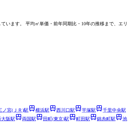
ています。 平均㎡単価・前年同期比・10年の推移まで、エリ
三ノ宮(ＪＲ)
駅
横浜
駅
西川口
駅
平塚
駅
千里中央
駅
新大阪
駅
両国
駅
田町(東京)
駅
町田
駅
錦糸町
駅
池