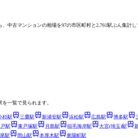
ら、中古マンションの相場を
97
の市区町村と
2,761
駅ぶん集計し
駅を一覧で見られます。
小杉
駅
三鷹
駅
新浦安
駅
浜松
駅
広島
駅
博多
駅
亀戸
駅
東戸塚
駅
月島
駅
稲毛海岸
駅
大宮(埼玉)
駅
尾
駅
岡山
駅
本厚木
駅
東陽町
駅