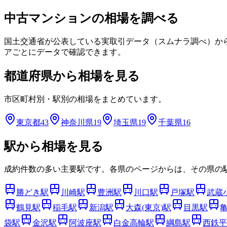
中古マンションの相場を調べる
国土交通省が公表している実取引データ（スムナラ調べ）か
アごとにデータで確認できます。
都道府県から相場を見る
市区町村別・駅別の相場をまとめています。
東京都
43
神奈川県
19
埼玉県
19
千葉県
16
駅から相場を見る
成約件数の多い主要駅です。各県のページからは、その県の
勝どき
駅
川崎
駅
豊洲
駅
川口
駅
戸塚
駅
武蔵
鶴見
駅
稲毛
駅
新潟
駅
大森(東京)
駅
目黒
駅
袋
駅
金沢
駅
阿波座
駅
白金高輪
駅
綱島
駅
西鉄平