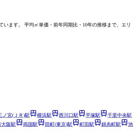
ています。 平均㎡単価・前年同期比・10年の推移まで、エリ
三ノ宮(ＪＲ)
駅
横浜
駅
西川口
駅
平塚
駅
千里中央
駅
新大阪
駅
両国
駅
田町(東京)
駅
町田
駅
錦糸町
駅
池