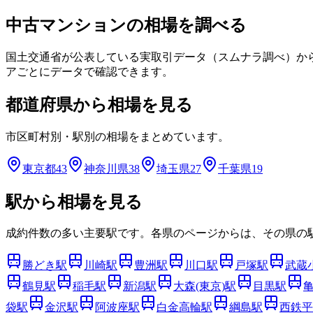
中古マンションの相場を調べる
国土交通省が公表している実取引データ（スムナラ調べ）か
アごとにデータで確認できます。
都道府県から相場を見る
市区町村別・駅別の相場をまとめています。
東京都
43
神奈川県
38
埼玉県
27
千葉県
19
駅から相場を見る
成約件数の多い主要駅です。各県のページからは、その県の
勝どき
駅
川崎
駅
豊洲
駅
川口
駅
戸塚
駅
武蔵
鶴見
駅
稲毛
駅
新潟
駅
大森(東京)
駅
目黒
駅
袋
駅
金沢
駅
阿波座
駅
白金高輪
駅
綱島
駅
西鉄平