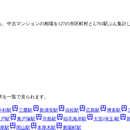
ら、中古マンションの相場を
127
の市区町村と
2,761
駅ぶん集計し
駅を一覧で見られます。
小杉
駅
三鷹
駅
新浦安
駅
浜松
駅
広島
駅
博多
駅
亀戸
駅
東戸塚
駅
月島
駅
稲毛海岸
駅
大宮(埼玉)
駅
尾
駅
岡山
駅
本厚木
駅
東陽町
駅