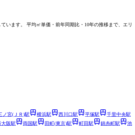
ています。 平均㎡単価・前年同期比・10年の推移まで、エリ
三ノ宮(ＪＲ)
駅
横浜
駅
西川口
駅
平塚
駅
千里中央
駅
新大阪
駅
両国
駅
田町(東京)
駅
町田
駅
錦糸町
駅
池